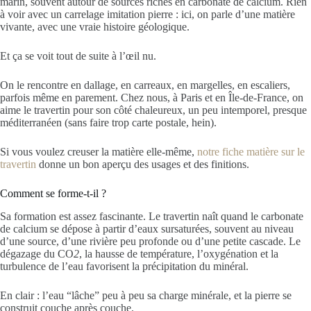
marin, souvent autour de sources riches en carbonate de calcium. Rien
à voir avec un carrelage imitation pierre : ici, on parle d’une matière
vivante, avec une vraie histoire géologique.
Et ça se voit tout de suite à l’œil nu.
On le rencontre en dallage, en carreaux, en margelles, en escaliers,
parfois même en parement. Chez nous, à Paris et en Île-de-France, on
aime le travertin pour son côté chaleureux, un peu intemporel, presque
méditerranéen (sans faire trop carte postale, hein).
Si vous voulez creuser la matière elle-même,
notre fiche matière sur le
travertin
donne un bon aperçu des usages et des finitions.
Comment se forme-t-il ?
Sa formation est assez fascinante. Le travertin naît quand le carbonate
de calcium se dépose à partir d’eaux sursaturées, souvent au niveau
d’une source, d’une rivière peu profonde ou d’une petite cascade. Le
dégazage du CO
2
, la hausse de température, l’oxygénation et la
turbulence de l’eau favorisent la précipitation du minéral.
En clair : l’eau “lâche” peu à peu sa charge minérale, et la pierre se
construit couche après couche.