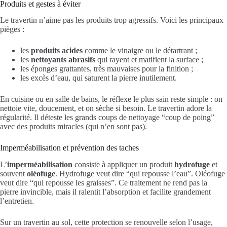
Produits et gestes à éviter
Le travertin n’aime pas les produits trop agressifs. Voici les principaux
pièges :
les
produits acides
comme le vinaigre ou le détartrant ;
les
nettoyants abrasifs
qui rayent et matifient la surface ;
les éponges grattantes, très mauvaises pour la finition ;
les excès d’eau, qui saturent la pierre inutilement.
En cuisine ou en salle de bains, le réflexe le plus sain reste simple : on
nettoie vite, doucement, et on sèche si besoin. Le travertin adore la
régularité. Il déteste les grands coups de nettoyage “coup de poing”
avec des produits miracles (qui n’en sont pas).
Imperméabilisation et prévention des taches
L’
imperméabilisation
consiste à appliquer un produit
hydrofuge
et
souvent
oléofuge
. Hydrofuge veut dire “qui repousse l’eau”. Oléofuge
veut dire “qui repousse les graisses”. Ce traitement ne rend pas la
pierre invincible, mais il ralentit l’absorption et facilite grandement
l’entretien.
Sur un travertin au sol, cette protection se renouvelle selon l’usage,