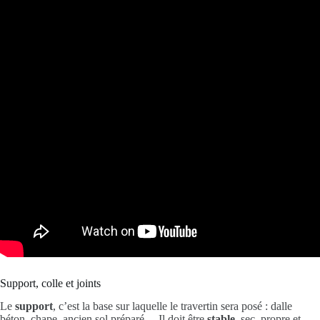
Support, colle et joints
Le
support
, c’est la base sur laquelle le travertin sera posé : dalle
béton, chape, ancien sol préparé… Il doit être
stable
, sec, propre et