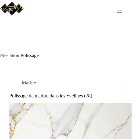
Passer
au
OBTENIR UN DEVIS
contenu
Prestation
Polissage
Marbre
Polissage de marbre dans les Yvelines (78)